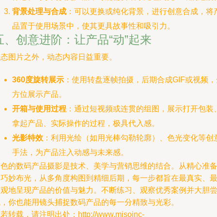
背景处理与合成
：可以更换或纯化背景，进行创意合成，将
品置于使用场景中，使其更具故事性和吸引力。
五、创意进阶：让产品“动”起来
静态图片之外，动态内容日益重要。
360度旋转展示
：使用转盘逐帧拍摄，后期合成GIF或视频，
方位展示产品。
开箱与使用过程
：通过短视频或连贯的组图，展示打开包装
拿起产品、实际操作的过程，极具代入感。
光影特效
：利用光绘（如用光棒勾勒轮廓）、色光变化等创
手法，为产品注入动感与未来感。
出色的数码产品摄影是技术、美学与营销思维的结合。从精心准
到巧妙布光，从多角度构图到精细后期，每一步都旨在最真实、
美观地呈现产品的价值与魅力。不断练习、观察优秀案例并大胆
试，你也能用镜头捕捉数码产品的每一分精致与光彩。
若转载，请注明出处：http://www.misoinc-