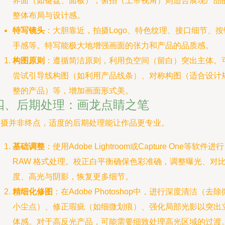
界面（如键盘、面板）；俯拍（上帝视角）则适合展现产品
整体布局与设计感。
特写镜头
：大胆靠近，拍摄Logo、特色纹理、接口细节、按
手感等。特写能极大地增强画面的张力和产品的品质感。
构图原则
：遵循简洁原则，利用负空间（留白）突出主体。
尝试引导线构图（如利用产品线条）、对称构图（适合设计
整的产品）等，增加画面形式美。
四、后期处理：画龙点睛之笔
拍摄并非终点，适度的后期处理能让作品更专业。
基础调整
：使用Adobe Lightroom或Capture One等软件进行
RAW 格式处理。校正白平衡确保色彩准确，调整曝光、对
度、高光与阴影，恢复更多细节。
精细化修图
：在Adobe Photoshop中，进行深度清洁（去除
小尘点）、修正瑕疵（如细微划痕）、强化局部光影以突出
体感。对于高反光产品，可能需要细致处理高光区域的过渡