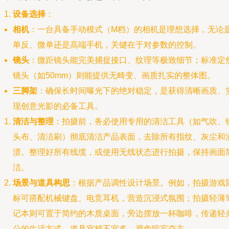
设备选择
：
相机
：一台具备手动模式（M档）的相机是理想选择，无论
单反、微单还是高端手机，关键在于对参数的控制。
镜头
：微距镜头能完美捕捉接口、纹理等极致细节；标准定
镜头（如50mm）则能提供无畸变、画质扎实的整体图。
三脚架
：确保长时间曝光下的绝对稳定，是获得清晰画质、
现创意光影的必备工具。
清洁与整理
：拍摄前，务必使用专用的清洁工具（如气吹、
头布、清洁刷）彻底清洁产品表面，去除所有指纹、灰尘和
渍。整理好所有线缆，或使用无线状态进行拍摄，保持画面
洁。
场景与道具构思
：根据产品调性设计场景。例如，拍摄游戏
标可搭配机械键盘、电竞耳机，营造沉浸式氛围；拍摄轻薄
记本则可置于简约的木质桌面，旁边摆放一杯咖啡，传递轻
公的生活方式。道具宜精不宜多，避免喧宾夺主。